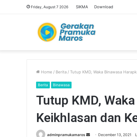
SIKMA
Download
Friday, August 7 2026
Home
/
Berita
/
Tutup KMD, Waka Binawasa Harapka
Berita
Binawasa
Tutup KMD, Waka
Keikhlasan dan K
adminpramukamaros
S
December 13, 2021