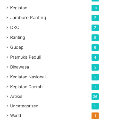
Kegiatan
10
Jambore Ranting
2
DKC
2
Ranting
8
Gudep
6
Pramuka Peduli
4
Binawasa
2
Kegiatan Nasional
2
Kegiatan Daerah
1
Artikel
26
Uncategorized
5
World
1