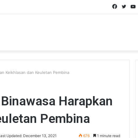
Faceboo
Twitt
n Keikhlasan dan Keuletan Pembina
 Binawasa Harapkan
euletan Pembina
Last Updated: December 13, 2021
676
1 minute read