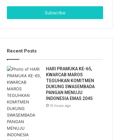
n
t
e
r
y
o
u
r
Recent Posts
E
m
a
HARI PRAMUKA KE-65,
i
KWARCAB MAROS
l
TEGUHKAN KOMITMEN
a
DUKUNG SWASEMBADA
d
PANGAN MENUJU
d
INDONESIA EMAS 2045
r
15 hours ago
e
s
s