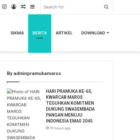
k
er
YouTube
Instagram
Log
Random
Sidebar
Search
In
Article
for
SIKMA
BERITA
ARTIKEL
DOWNLOAD
By adminpramukamaros
HARI PRAMUKA KE-65,
KWARCAB MAROS
TEGUHKAN KOMITMEN
DUKUNG SWASEMBADA
PANGAN MENUJU
INDONESIA EMAS 2045
15 hours ago