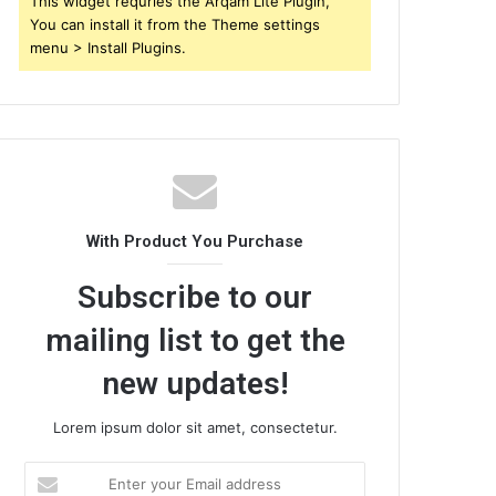
This widget requries the Arqam Lite Plugin,
You can install it from the Theme settings
menu > Install Plugins.
With Product You Purchase
Subscribe to our
mailing list to get the
new updates!
Lorem ipsum dolor sit amet, consectetur.
E