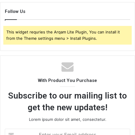
Follow Us
This widget requries the Arqam Lite Plugin, You can install it
from the Theme settings menu > Install Plugins.
With Product You Purchase
Subscribe to our mailing list to
get the new updates!
Lorem ipsum dolor sit amet, consectetur.
E