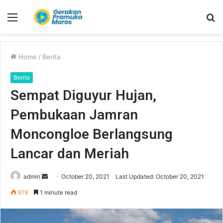
Menu
S
fo
Home
/
Berita
Berita
Sempat Diguyur Hujan,
Pembukaan Jamran
Moncongloe Berlangsung
Lancar dan Meriah
admin
S
October 20, 2021
Last Updated: October 20, 2021
e
619
1 minute read
n
d