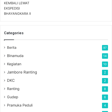
Categories
Berita
97
BInamuda
14
Kegiatan
10
Jambore Ranting
2
DKC
2
Ranting
8
Gudep
6
Pramuka Peduli
4