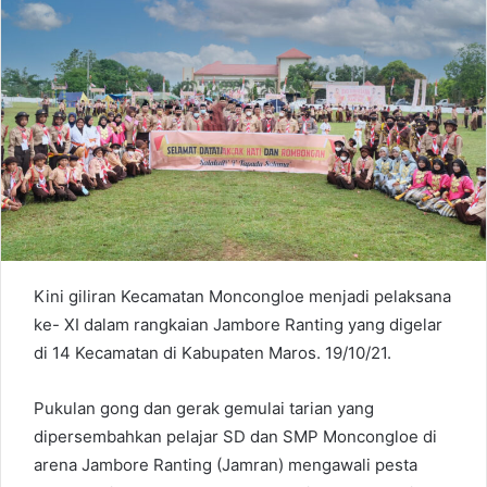
a
n
e
m
a
i
l
Kini giliran Kecamatan Moncongloe menjadi pelaksana
ke- XI dalam rangkaian Jambore Ranting yang digelar
di 14 Kecamatan di Kabupaten Maros. 19/10/21.
Pukulan gong dan gerak gemulai tarian yang
dipersembahkan pelajar SD dan SMP Moncongloe di
arena Jambore Ranting (Jamran) mengawali pesta