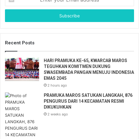
n
t
e
r
y
o
u
Recent Posts
r
E
HARI PRAMUKA KE-65, KWARCAB MAROS
m
TEGUHKAN KOMITMEN DUKUNG
a
SWASEMBADA PANGAN MENUJU INDONESIA
i
EMAS 2045
l
2 hours ago
a
d
PRAMUKA MAROS SATUKAN LANGKAH, 876
d
PENGURUS DARI 14 KECAMATAN RESMI
DIKUKUHKAN
r
e
2 weeks ago
s
s