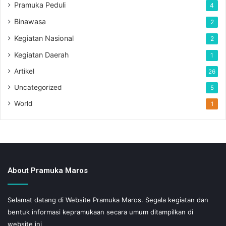
Pramuka Peduli
4
Binawasa
2
Kegiatan Nasional
2
Kegiatan Daerah
1
Artikel
26
Uncategorized
5
World
1
About Pramuka Maros
Selamat datang di Website Pramuka Maros. Segala kegiatan dan
bentuk informasi kepramukaan secara umum ditampilkan di
website ini