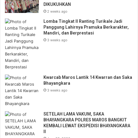
DIKUKUHKAN
r
e
2 weeks ago
s
Lomba Tingkat II Ranting Turikale Jadi
s
Panggung Lahirnya Pramuka Berkarakter,
Mandiri, dan Berprestasi
3 weeks ago
Kwarcab Maros Lantik 14 Kwarran dan Saka
Bhayangkara
3 weeks ago
SETELAH LAMA VAKUM, SAKA
BHAYANGKARA POLRES MAROS BANGKIT
KEMBALI LEWAT EKSPEDISI BHAYANGKARA
II