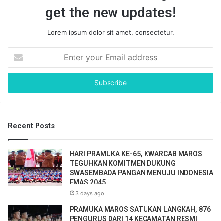
get the new updates!
Lorem ipsum dolor sit amet, consectetur.
E
n
t
e
r
y
o
u
Recent Posts
r
E
HARI PRAMUKA KE-65, KWARCAB MAROS
m
TEGUHKAN KOMITMEN DUKUNG
a
SWASEMBADA PANGAN MENUJU INDONESIA
i
EMAS 2045
l
3 days ago
a
d
PRAMUKA MAROS SATUKAN LANGKAH, 876
d
PENGURUS DARI 14 KECAMATAN RESMI