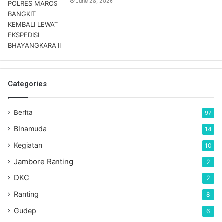
June 28, 2026
Categories
Berita
97
BInamuda
14
Kegiatan
10
Jambore Ranting
2
DKC
2
Ranting
8
Gudep
6