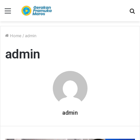
Menu
S
fo
Home
/
admin
admin
admin