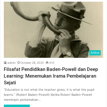
Artikel
admin
October 28, 2025
410
Filsafat Pendidikan Baden-Powell dan Deep
Learning: Menemukan Irama Pembelajaran
Sejati
“Education is not what the teacher gives; it is what the pupil
learns.” (Robert Baden-Powell) Ketika Robert Baden-Powell
memimpin perkemahan…