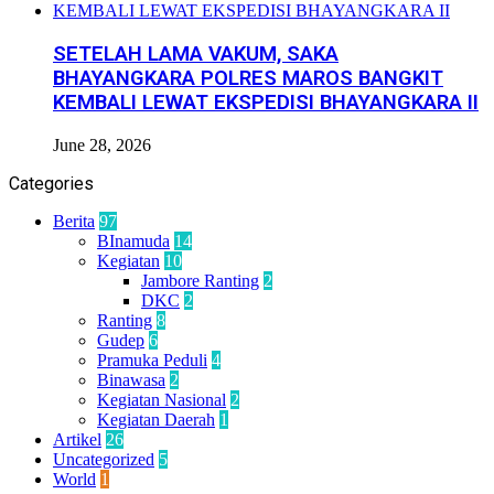
SETELAH LAMA VAKUM, SAKA
BHAYANGKARA POLRES MAROS BANGKIT
KEMBALI LEWAT EKSPEDISI BHAYANGKARA II
June 28, 2026
Categories
Berita
97
BInamuda
14
Kegiatan
10
Jambore Ranting
2
DKC
2
Ranting
8
Gudep
6
Pramuka Peduli
4
Binawasa
2
Kegiatan Nasional
2
Kegiatan Daerah
1
Artikel
26
Uncategorized
5
World
1