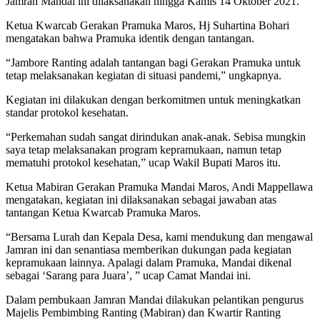
Jamran Mandai ini dilaksanakan hingga Kamis 14 Oktober 2021.
Ketua Kwarcab Gerakan Pramuka Maros, Hj Suhartina Bohari
mengatakan bahwa Pramuka identik dengan tantangan.
“Jambore Ranting adalah tantangan bagi Gerakan Pramuka untuk
tetap melaksanakan kegiatan di situasi pandemi,” ungkapnya.
Kegiatan ini dilakukan dengan berkomitmen untuk meningkatkan
standar protokol kesehatan.
“Perkemahan sudah sangat dirindukan anak-anak. Sebisa mungkin
saya tetap melaksanakan program kepramukaan, namun tetap
mematuhi protokol kesehatan,” ucap Wakil Bupati Maros itu.
Ketua Mabiran Gerakan Pramuka Mandai Maros, Andi Mappellawa
mengatakan, kegiatan ini dilaksanakan sebagai jawaban atas
tantangan Ketua Kwarcab Pramuka Maros.
“Bersama Lurah dan Kepala Desa, kami mendukung dan mengawal
Jamran ini dan senantiasa memberikan dukungan pada kegiatan
kepramukaan lainnya. Apalagi dalam Pramuka, Mandai dikenal
sebagai ‘Sarang para Juara’, ” ucap Camat Mandai ini.
Dalam pembukaan Jamran Mandai dilakukan pelantikan pengurus
Majelis Pembimbing Ranting (Mabiran) dan Kwartir Ranting