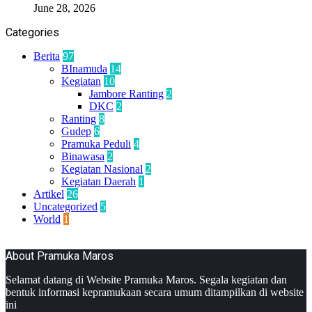
June 28, 2026
Categories
Berita
97
BInamuda
14
Kegiatan
10
Jambore Ranting
2
DKC
2
Ranting
8
Gudep
6
Pramuka Peduli
4
Binawasa
2
Kegiatan Nasional
2
Kegiatan Daerah
1
Artikel
26
Uncategorized
5
World
1
About Pramuka Maros
Selamat datang di Website Pramuka Maros. Segala kegiatan dan
bentuk informasi kepramukaan secara umum ditampilkan di website
ini