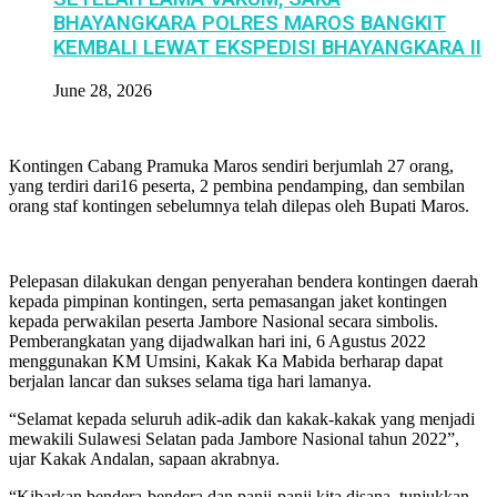
BHAYANGKARA POLRES MAROS BANGKIT
KEMBALI LEWAT EKSPEDISI BHAYANGKARA II
June 28, 2026
Kontingen Cabang Pramuka Maros sendiri berjumlah 27 orang,
yang terdiri dari16 peserta, 2 pembina pendamping, dan sembilan
orang staf kontingen sebelumnya telah dilepas oleh Bupati Maros.
Pelepasan dilakukan dengan penyerahan bendera kontingen daerah
kepada pimpinan kontingen, serta pemasangan jaket kontingen
kepada perwakilan peserta Jambore Nasional secara simbolis.
Pemberangkatan yang dijadwalkan hari ini, 6 Agustus 2022
menggunakan KM Umsini, Kakak Ka Mabida berharap dapat
berjalan lancar dan sukses selama tiga hari lamanya.
“Selamat kepada seluruh adik-adik dan kakak-kakak yang menjadi
mewakili Sulawesi Selatan pada Jambore Nasional tahun 2022”,
ujar Kakak Andalan, sapaan akrabnya.
“Kibarkan bendera-bendera dan panji-panji kita disana, tunjukkan