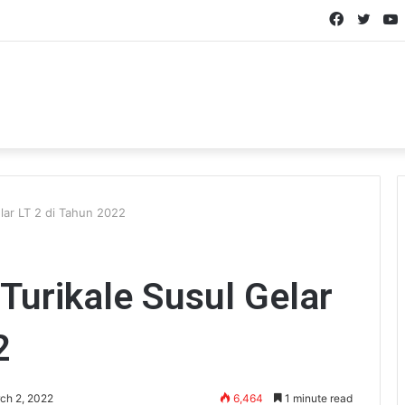
Faceboo
Twitt
lar LT 2 di Tahun 2022
Turikale Susul Gelar
2
ch 2, 2022
6,464
1 minute read