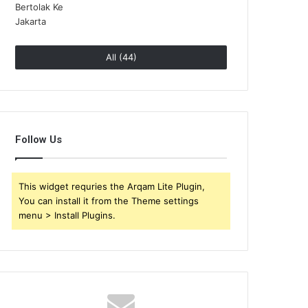
All (44)
Follow Us
This widget requries the Arqam Lite Plugin,
You can install it from the Theme settings
menu > Install Plugins.