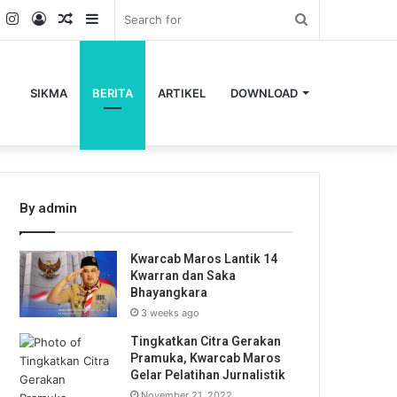
k
er
YouTube
Instagram
Log
Random
Sidebar
Search
In
Article
for
SIKMA
BERITA
ARTIKEL
DOWNLOAD
By admin
Kwarcab Maros Lantik 14
Kwarran dan Saka
Bhayangkara
3 weeks ago
Tingkatkan Citra Gerakan
Pramuka, Kwarcab Maros
Gelar Pelatihan Jurnalistik
November 21, 2022