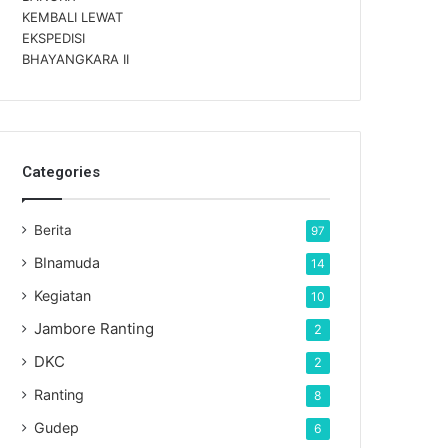
Categories
Berita
97
BInamuda
14
Kegiatan
10
Jambore Ranting
2
DKC
2
Ranting
8
Gudep
6