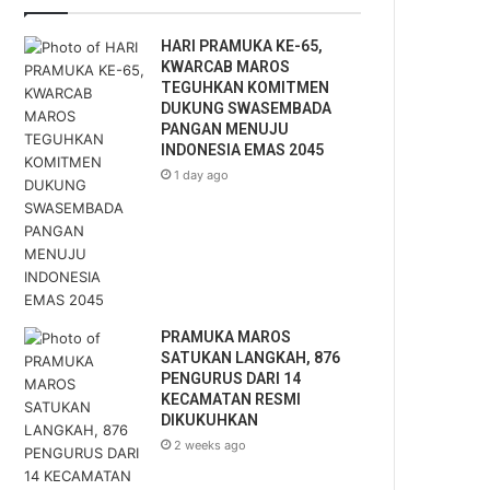
m
a
HARI PRAMUKA KE-65,
i
KWARCAB MAROS
l
TEGUHKAN KOMITMEN
a
DUKUNG SWASEMBADA
d
PANGAN MENUJU
d
INDONESIA EMAS 2045
r
1 day ago
e
s
s
PRAMUKA MAROS
SATUKAN LANGKAH, 876
PENGURUS DARI 14
KECAMATAN RESMI
DIKUKUHKAN
2 weeks ago