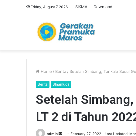
SIKMA
Download
Friday, August 7 2026
Home
/
Berita
/
Setelah Simbang, Turikale Susul Ge
Berita
BInamuda
Setelah Simbang, 
LT 2 di Tahun 202
admin
S
February 27, 2022
Last Updated: Mar