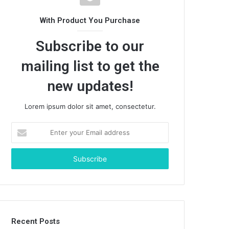
With Product You Purchase
Subscribe to our
mailing list to get the
new updates!
Lorem ipsum dolor sit amet, consectetur.
E
n
t
e
r
y
o
u
r
Recent Posts
E