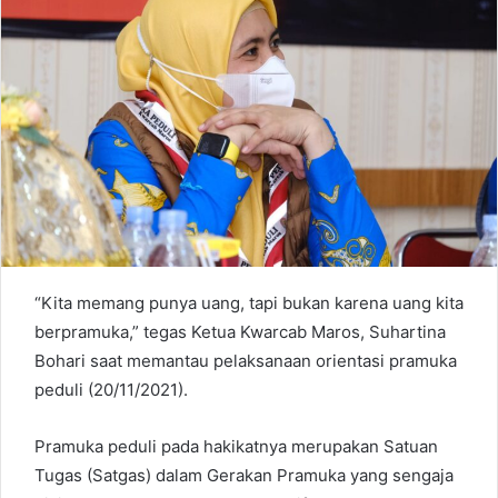
a
n
e
m
a
i
l
“Kita memang punya uang, tapi bukan karena uang kita
berpramuka,” tegas Ketua Kwarcab Maros, Suhartina
Bohari saat memantau pelaksanaan orientasi pramuka
peduli (20/11/2021).
Pramuka peduli pada hakikatnya merupakan Satuan
Tugas (Satgas) dalam Gerakan Pramuka yang sengaja