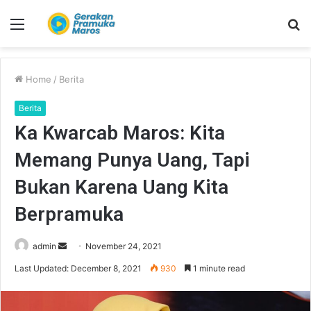
Menu
S
fo
Home
/
Berita
Berita
Ka Kwarcab Maros: Kita
Memang Punya Uang, Tapi
Bukan Karena Uang Kita
Berpramuka
admin
S
November 24, 2021
e
Last Updated: December 8, 2021
930
1 minute read
n
d