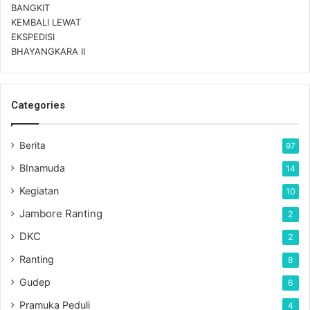
Categories
Berita
97
BInamuda
14
Kegiatan
10
Jambore Ranting
2
DKC
2
Ranting
8
Gudep
6
Pramuka Peduli
4