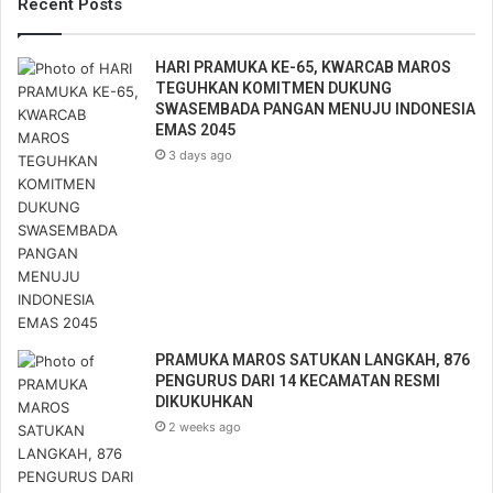
u
Recent Posts
r
E
HARI PRAMUKA KE-65, KWARCAB MAROS
m
TEGUHKAN KOMITMEN DUKUNG
a
SWASEMBADA PANGAN MENUJU INDONESIA
i
EMAS 2045
l
3 days ago
a
d
d
r
e
s
s
PRAMUKA MAROS SATUKAN LANGKAH, 876
PENGURUS DARI 14 KECAMATAN RESMI
DIKUKUHKAN
2 weeks ago