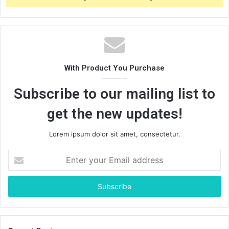
With Product You Purchase
Subscribe to our mailing list to
get the new updates!
Lorem ipsum dolor sit amet, consectetur.
E
n
t
e
r
y
o