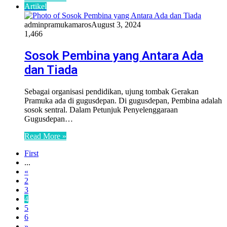
Artikel
adminpramukamaros
August 3, 2024
1,466
Sosok Pembina yang Antara Ada
dan Tiada
Sebagai organisasi pendidikan, ujung tombak Gerakan
Pramuka ada di gugusdepan. Di gugusdepan, Pembina adalah
sosok sentral. Dalam Petunjuk Penyelenggaraan
Gugusdepan…
Read More »
First
...
«
2
3
4
5
6
»